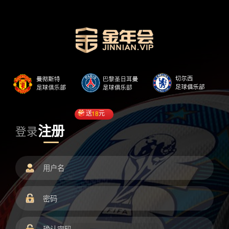
送
18
元
注册
登录