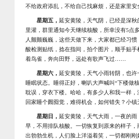
不给政府添乱，不给自己找麻烦，还是家里安
星期五，
延安黄陵，天气阴，已经是深秋
里灌，群里通知今天继续核酸，所幸没有5点
人颤颤巍巍，这些天做下来，大家都已经习惯
酸检测贴纸，捻在指间，拍个图片，顺手贴手
着鸟雀，奔向田野，远处有歌声飞过……
星期六，
延安黄陵，天气小雨转阴，也许
睡眠状态。睡得正好，喇叭大声喊叫“下楼做核
耽误，穿衣下楼。哈哈，有多少人和我一样，
回家睡个囫囵觉，难得机会，如何错失？小镇
星期日，
延安黄陵，天气大雨，一夜的雨
早，不用排队核酸。一切恢复到原来的样子，
出勃勃生机，人们脸上洋溢着笑，一切都刚刚