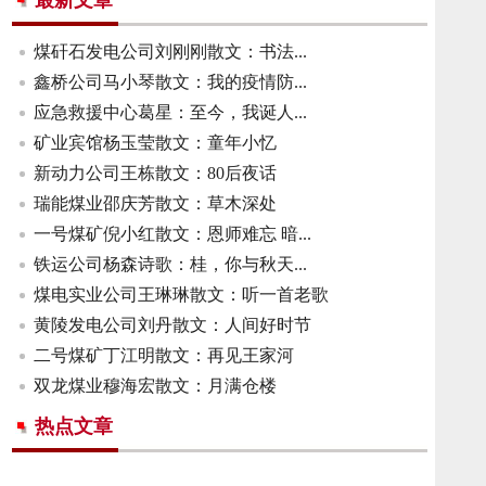
最新文章
煤矸石发电公司刘刚刚散文：书法...
鑫桥公司马小琴散文：我的疫情防...
应急救援中心葛星：至今，我诞人...
矿业宾馆杨玉莹散文：童年小忆
新动力公司王栋散文：80后夜话
瑞能煤业邵庆芳散文：草木深处
一号煤矿倪小红散文：恩师难忘 暗...
铁运公司杨森诗歌：桂，你与秋天...
煤电实业公司王琳琳散文：听一首老歌
黄陵发电公司刘丹散文：人间好时节
二号煤矿丁江明散文：再见王家河
双龙煤业穆海宏散文：月满仓楼
热点文章