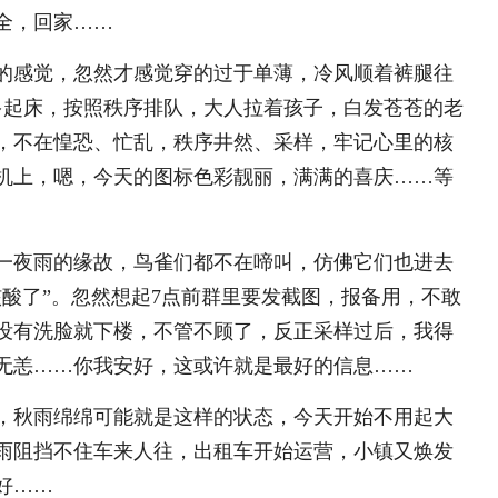
全，回家……
的感觉，忽然才感觉穿的过于单薄，冷风顺着裤腿往
多起床，按照秩序排队，大人拉着孩子，白发苍苍的老
，不在惶恐、忙乱，秩序井然、采样，牢记心里的核
机上，嗯，今天的图标色彩靓丽，满满的喜庆……等
一夜雨的缘故，鸟雀们都不在啼叫，仿佛它们也进去
酸了”。忽然想起7点前群里要发截图，报备用，不敢
没有洗脸就下楼，不管不顾了，反正采样过后，我得
无恙……你我安好，这或许就是最好的信息……
，秋雨绵绵可能就是这样的状态，今天开始不用起大
雨阻挡不住车来人往，出租车开始运营，小镇又焕发
好……