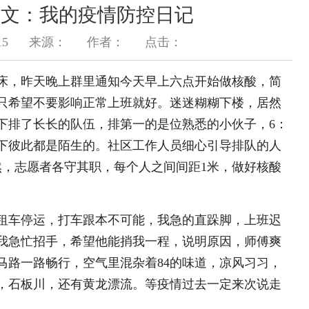
散文：我的疫情防控日记
15
来源：
作者：
点击：
床，昨天晚上群里通知今天早上六点开始做核酸，简
只希望不要影响正常上班就好。迷迷糊糊下楼，居然
下排了长长的队伍，排第一的是位熟悉的小伙子，6：
具下彼此都是陌生的。社区工作人员细心引导排队的人
然，志愿者各守其职，每个人之间间距1米，做好核酸
租车停运，打车跟本不可能，我急的直跺脚，上班迟
我急忙招手，希望他能捎我一程，说明原因，师傅爽
马路一路畅行，空气里混杂着84的味道，凉风习习，
，石板川，还有黄龙漂流。等疫情过去一定来次说走