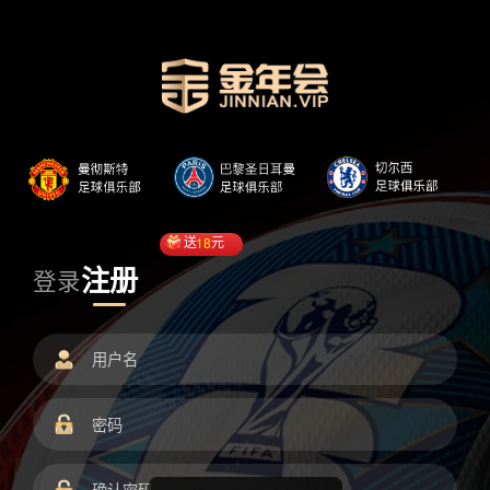
送
18
元
注册
登录